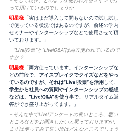
– そして現在、どのような使われ方をメインで行
って頂けているのでしょうか
明星様
「実はまだ導入して間もないので試し試し
で使っている状況ではあるのですが、前述の学内
セミナーやインターンシップなどで使用させて頂
いております。」
– ”Live!投票”と”Live!Q&A”は両方使われているので
すか？
明星様
「両方使っています。インターンシップな
どの前段で、
アイスブレイクでクイズなどをやっ
ているのですが、それは”Live!投票”を活用
して、
学生から社員への質問やインターンシップの感想
などは、”Live!Q&A”を使う
事で、リアルタイム返
答ができ盛り上がってます。」
– そんな中でLive!アンケートの良いところ、悪い
ところなどをお聞きしたいと思っておりますが、
まずは使ってみて良い所はどんなところでしょう