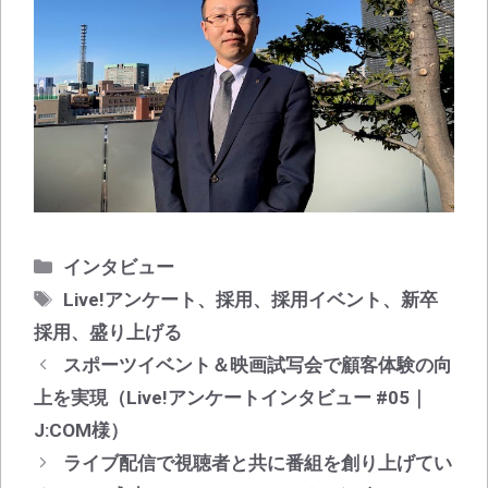
カ
インタビュー
テ
タ
Live!アンケート
、
採用
、
採用イベント
、
新卒
ゴ
グ
採用
、
盛り上げる
リ
投
スポーツイベント＆映画試写会で顧客体験の向
ー
稿
上を実現（Live!アンケートインタビュー #05｜
ナ
J:COM様）
ビ
ライブ配信で視聴者と共に番組を創り上げてい
ゲ