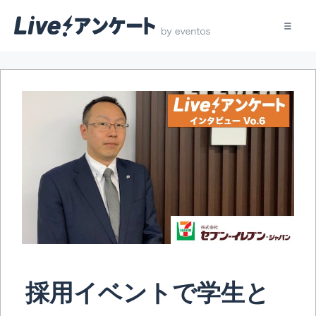
コ
ン
テ
ン
ツ
へ
ス
キ
ッ
プ
採用イベントで学生と