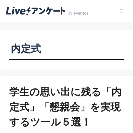
コ
ン
テ
内定式
ン
ツ
へ
ス
キ
ッ
学生の思い出に残る「内
プ
定式」「懇親会」を実現
するツール５選！