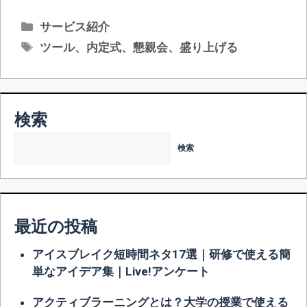
カ
サービス紹介
テ
タ
ツール
、
内定式
、
懇親会
、
盛り上げる
ゴ
グ
リ
ー
検索
検索
最近の投稿
アイスブレイク短時間ネタ17選｜研修で使える簡
単なアイデア集｜Live!アンケート
アクティブラーニングとは？大学の授業で使える