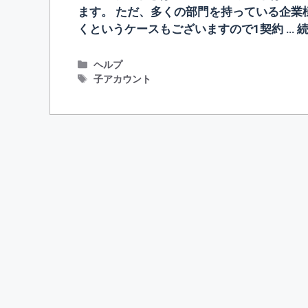
ます。 ただ、多くの部門を持っている企業
くというケースもございますので1契約 …
カ
ヘルプ
テ
タ
子アカウント
ゴ
グ
リ
ー