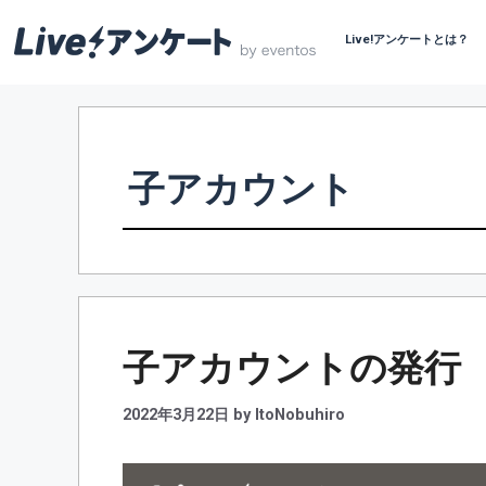
Live!アンケートとは？
コ
ン
テ
ン
子アカウント
ツ
へ
ス
キ
ッ
プ
子アカウントの発行
2022年3月22日
by
ItoNobuhiro