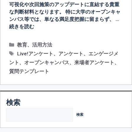
可視化や次回施策のアップデートに直結する貴重
な判断材料となります。 特に大学のオープンキャ
ンパス等では、単なる満足度把握に留まらず、 …
続きを読む
カ
教育
、
活用方法
テ
タ
Live!アンケート
、
アンケート
、
エンゲージメ
ゴ
グ
ント
、
オープンキャンパス
、
来場者アンケート
、
リ
質問テンプレート
ー
検索
検索