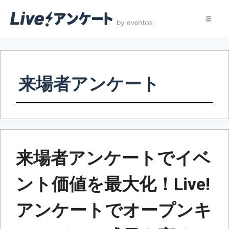
コ
ン
テ
来場者アンケート
ン
ツ
へ
ス
キ
ッ
来場者アンケートでイベ
プ
ント価値を最大化！Live!
アンケートでオープンキ