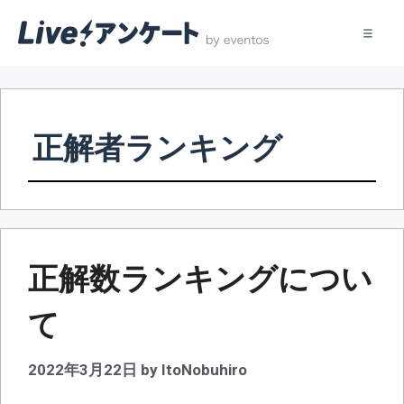
コ
ン
テ
正解者ランキング
ン
ツ
へ
ス
キ
ッ
正解数ランキングについ
プ
て
2022年3月22日
by
ItoNobuhiro