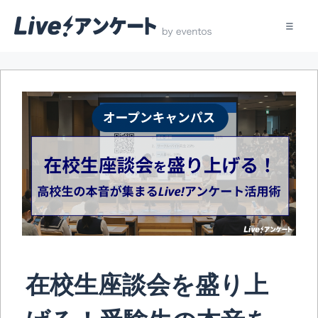
コ
ン
テ
ン
ツ
へ
ス
キ
ッ
プ
在校生座談会を盛り上