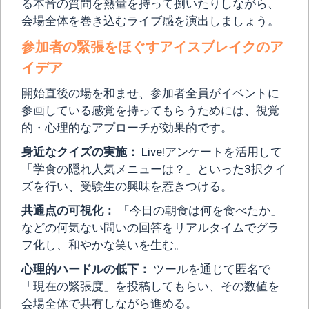
る本音の質問を熱量を持って捌いたりしながら、
会場全体を巻き込むライブ感を演出しましょう。
参加者の緊張をほぐすアイスブレイクのア
イデア
開始直後の場を和ませ、参加者全員がイベントに
参画している感覚を持ってもらうためには、視覚
的・心理的なアプローチが効果的です。
身近なクイズの実施：
Live!アンケートを活用して
「学食の隠れ人気メニューは？」といった3択クイ
ズを行い、受験生の興味を惹きつける。
共通点の可視化：
「今日の朝食は何を食べたか」
などの何気ない問いの回答をリアルタイムでグラ
フ化し、和やかな笑いを生む。
心理的ハードルの低下：
ツールを通じて匿名で
「現在の緊張度」を投稿してもらい、その数値を
会場全体で共有しながら進める。