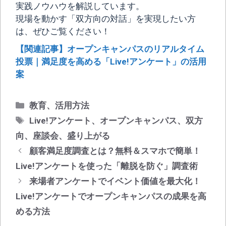
実践ノウハウを解説しています。
現場を動かす「双方向の対話」を実現したい方
は、ぜひご覧ください！
【関連記事】オープンキャンパスのリアルタイム
投票｜満足度を高める「Live!アンケート」の活用
案
カ
教育
、
活用方法
テ
タ
Live!アンケート
、
オープンキャンパス
、
双方
ゴ
グ
向
、
座談会
、
盛り上がる
リ
投
顧客満足度調査とは？無料＆スマホで簡単！
ー
稿
Live!アンケートを使った「離脱を防ぐ」調査術
ナ
来場者アンケートでイベント価値を最大化！
ビ
Live!アンケートでオープンキャンパスの成果を高
ゲ
める方法
ー
シ