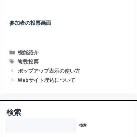
参加者の投票画面
カ
機能紹介
テ
タ
複数投票
ゴ
グ
投
ポップアップ表示の使い方
リ
稿
Webサイト埋込について
ー
ナ
ビ
ゲ
ー
検索
シ
ョ
検索
ン