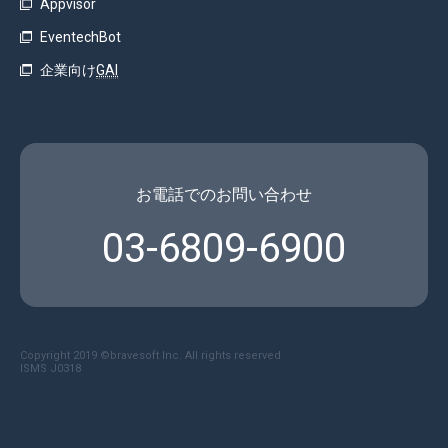
Appvisor
EventechBot
企業向け
GAI
お電話でのお問い合わせ
03-6809-6900
Copyright 2019 ©︎bravesoft Inc. All rights reserved
ISMS J0318