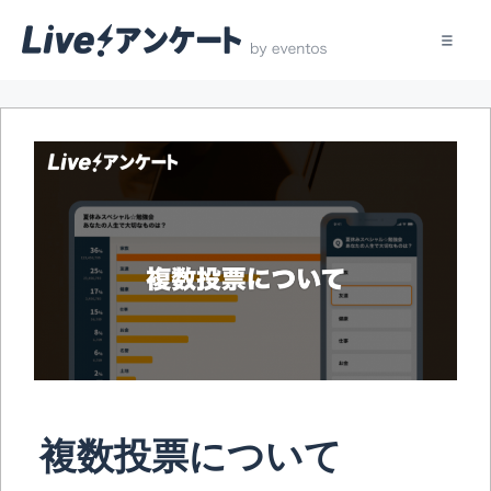
コ
ン
テ
ン
ツ
へ
ス
キ
ッ
プ
複数投票について