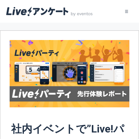
コ
ン
テ
ン
ツ
へ
ス
キ
ッ
プ
社内イベントで”Live!パ