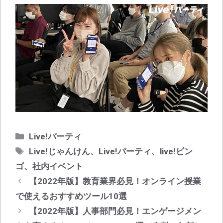
カ
Live!パーティ
テ
タ
Live!じゃんけん
、
Live!パーティ
、
live!ビン
ゴ
グ
ゴ
、
社内イベント
リ
投
【2022年版】教育業界必見！オンライン授業
ー
稿
で使えるおすすめツール10選
ナ
【2022年版】人事部門必見！エンゲージメン
ビ