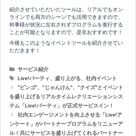
紹介させていただいたツールは、リアルでもオン
ラインでも両方のシーンでも活用できますので、
幹事様が状況に左右されずプログラムを進行する
ことが可能となりますので、是非おすすめです！
今後もこのようなイベントツールを紹介させてい
ただきます！
カ
サービス紹介
テ
タ
Live!パーティ
、
盛り上がる
、
社内イベント
ゴ
グ
投
“ビンゴ”、”じゃんけん”、”クイズ”とイベント
リ
稿
を盛り上げるリアルタイムレクリエーションシス
ー
ナ
テム「Live!パーティ」が正式サービスイン！
ビ
社内エンゲージメントを向上させる「Live!ア
ゲ
ンケート」がパートナープログラムをリニューア
ー
シ
ル！共にサービスを盛り上げてくれるパートナー