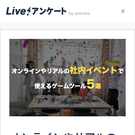
コ
ン
テ
ン
ツ
へ
ス
キ
ッ
プ