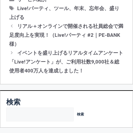
テ
タ
Live!パーティ
、
ツール
、
年末
、
忘年会
、
盛り
ゴ
グ
上げる
リ
投
リアル＋オンラインで開催される社員総会で満
ー
稿
足度向上を実現！（Live!パーティ #2｜PE-BANK
ナ
様）
ビ
イベントを盛り上げるリアルタイムアンケート
ゲ
「Live!アンケート」が、ご利用社数9,000社＆総
ー
シ
使用者400万人を達成しました！
ョ
ン
検索
検索