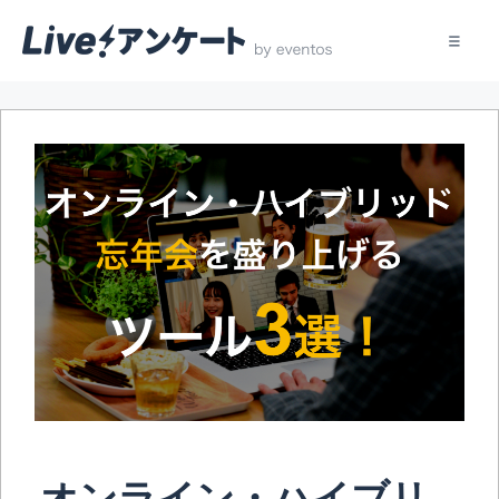
コ
ン
テ
ン
ツ
へ
ス
キ
ッ
プ
オンライン・ハイブリ