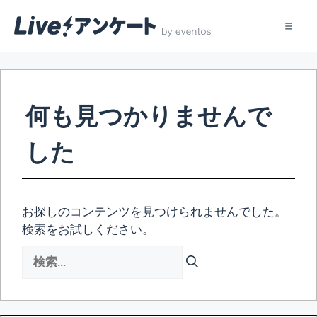
コ
ン
テ
何も見つかりませんで
ン
ツ
した
へ
ス
キ
ッ
お探しのコンテンツを見つけられませんでした。
プ
検索をお試しください。
検
索: