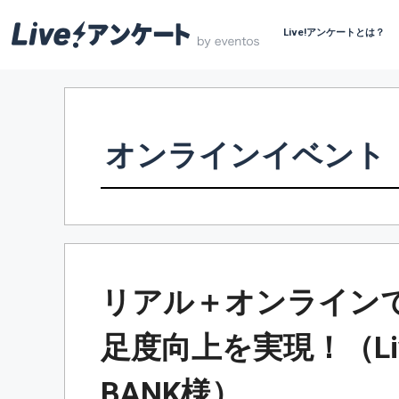
Live!アンケートとは？
コ
ン
テ
ン
オンラインイベント
ツ
へ
ス
キ
ッ
プ
リアル＋オンライン
足度向上を実現！（Liv
BANK様）