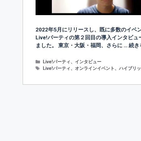
2022年5月にリリースし、既に多数のイ
Live!パーティの第２回目の導入インタビュ
ました。 東京・大阪・福岡、さらに …
続き
カ
Live!パーティ
、
インタビュー
テ
タ
Live!パーティ
、
オンラインイベント
、
ハイブリ
ゴ
グ
リ
ー