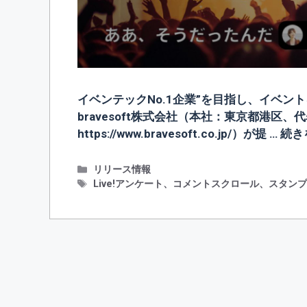
イベンテックNo.1企業”を目指し、イベ
bravesoft株式会社（本社：東京都港区
https://www.bravesoft.co.jp/）が提 …
続き
カ
リリース情報
テ
タ
Live!アンケート
、
コメントスクロール
、
スタン
ゴ
グ
リ
ー