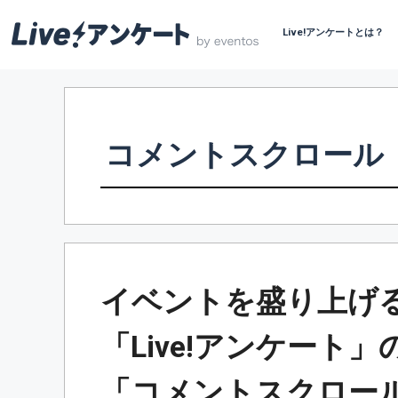
Live!アンケートとは？
コ
ン
テ
ン
コメントスクロール
ツ
へ
ス
キ
ッ
プ
イベントを盛り上げ
「Live!アンケート
「コメントスクロー