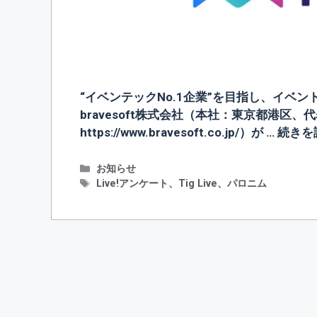
“イベンテックNo.1企業”を目指し、イベ
bravesoft株式会社（本社：東京都港区
https://www.bravesoft.co.jp/）が …
続きを
カ
お知らせ
テ
タ
Live!アンケート
、
Tig Live
、
パロニム
ゴ
グ
リ
ー