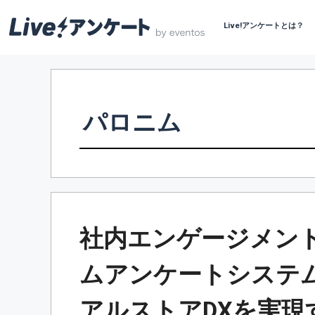
Live!アンケートとは？
コ
ン
テ
ン
パロニム
ツ
へ
ス
キ
ッ
プ
社内エンゲージメン
ムアンケートシステム
アルストアDXを実