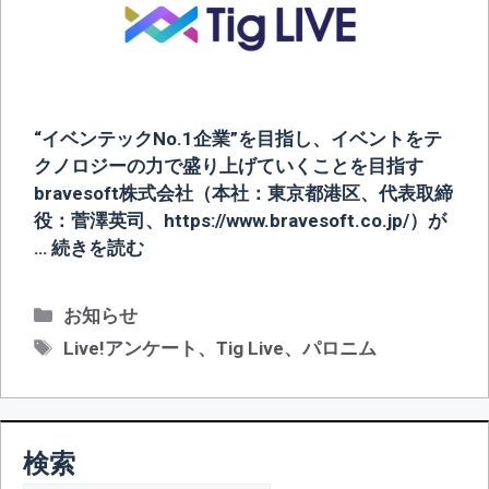
“イベンテックNo.1企業”を目指し、イベントをテ
クノロジーの力で盛り上げていくことを目指す
bravesoft株式会社（本社：東京都港区、代表取締
役：菅澤英司、https://www.bravesoft.co.jp/）が
…
続きを読む
カ
お知らせ
テ
タ
Live!アンケート
、
Tig Live
、
パロニム
ゴ
グ
リ
ー
検索