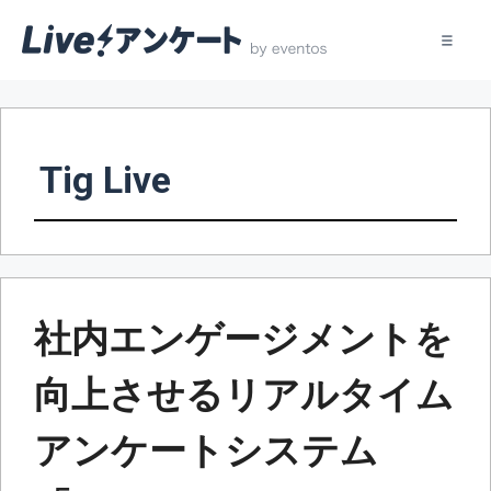
コ
ン
テ
Tig Live
ン
ツ
へ
ス
キ
ッ
社内エンゲージメントを
プ
向上させるリアルタイム
アンケートシステム