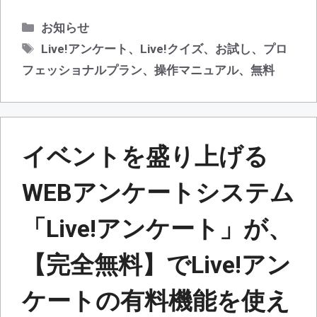
カ
お知らせ
テ
タ
Live!アンケート
、
Live!クイズ
、
お試し
、
プロ
ゴ
グ
フェッショナルプラン
、
操作マニュアル
、
無料
リ
ー
イベントを盛り上げる
WEBアンケートシステム
「Live!アンケート」が、
【完全無料】でLive!アン
ケートの有料機能を使え