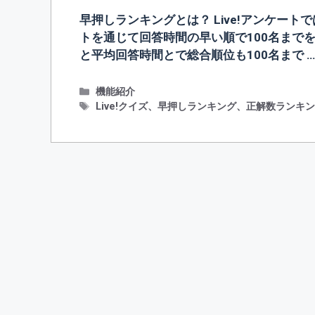
早押しランキングとは？ Live!アンケー
トを通じて回答時間の早い順で100名まで
と平均回答時間とで総合順位も100名まで 
カ
機能紹介
テ
タ
Live!クイズ
、
早押しランキング
、
正解数ランキ
ゴ
グ
リ
ー