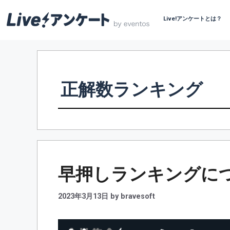
Live!アンケートとは？
コ
ン
テ
ン
正解数ランキング
ツ
へ
ス
キ
ッ
プ
早押しランキングに
2023年3月13日
by
bravesoft