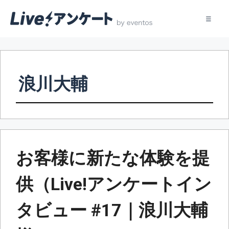
コ
ン
テ
浪川大輔
ン
ツ
へ
ス
キ
ッ
お客様に新たな体験を提
プ
供（Live!アンケートイン
タビュー #17｜浪川大輔