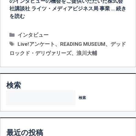
のインタビューの機会をご提供いただいた株式会
社講談社 ライツ・メディアビジネス局 事業 …
続き
を読む
カ
インタビュー
テ
タ
Live!アンケート
、
READING MUSEUM
、
デッド
ゴ
グ
ロックド・デリヴァリーズ
、
浪川大輔
リ
ー
検索
検索
最近の投稿