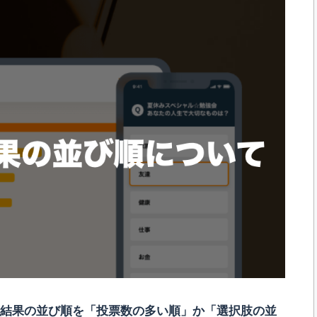
!投票の結果の並び順を「投票数の多い順」か「選択肢の並