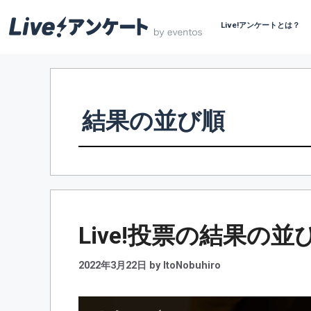
Live!アンケートとは？
コ
ン
テ
ン
結果の並び順
ツ
へ
ス
キ
ッ
プ
Live!投票の結果の
2022年3月22日
by
ItoNobuhiro