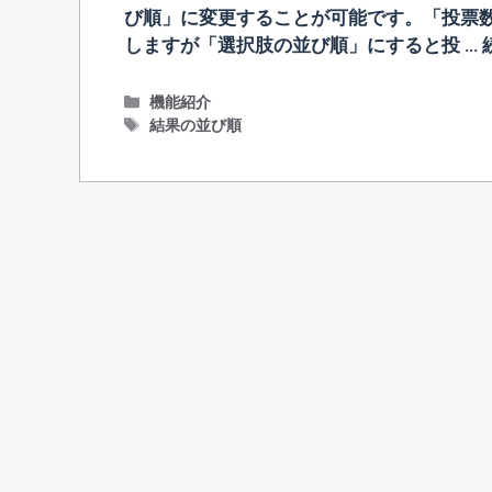
び順」に変更することが可能です。「投票
しますが「選択肢の並び順」にすると投 …
カ
機能紹介
テ
タ
結果の並び順
ゴ
グ
リ
ー