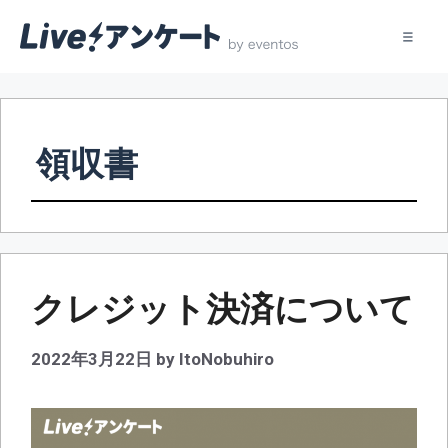
コ
ン
テ
領収書
ン
ツ
へ
ス
キ
ッ
クレジット決済について
プ
2022年3月22日
by
ItoNobuhiro