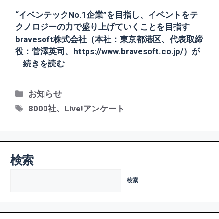
“イベンテックNo.1企業”を目指し、イベントをテ
クノロジーの力で盛り上げていくことを目指す
bravesoft株式会社（本社：東京都港区、代表取締
役：菅澤英司、https://www.bravesoft.co.jp/）が
…
続きを読む
カ
お知らせ
テ
タ
8000社
、
Live!アンケート
ゴ
グ
リ
ー
検索
検索