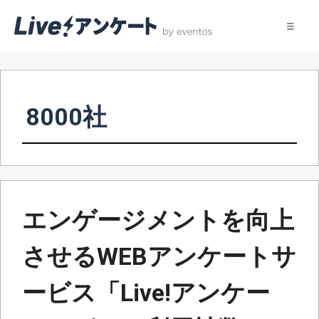
コ
ン
テ
8000社
ン
ツ
へ
ス
キ
ッ
エンゲージメントを向上
プ
させるWEBアンケートサ
ービス「Live!アンケー