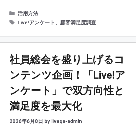
カ
活用方法
テ
タ
Live!アンケート
、
顧客満足度調査
ゴ
グ
リ
ー
社員総会を盛り上げるコ
ンテンツ企画！「Live!ア
ンケート」で双方向性と
満足度を最大化
2026年6月8日
by
liveqa-admin