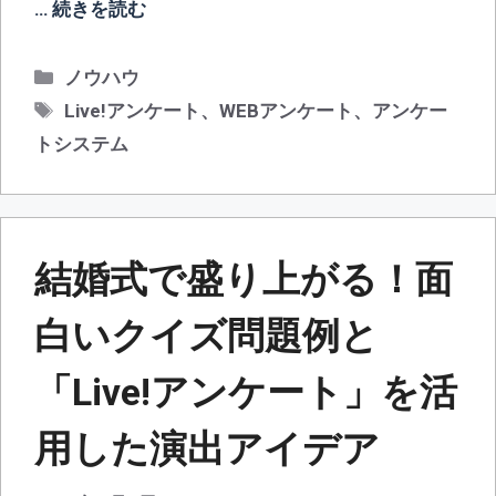
…
続きを読む
カ
ノウハウ
テ
タ
Live!アンケート
、
WEBアンケート
、
アンケー
ゴ
グ
トシステム
リ
ー
結婚式で盛り上がる！面
白いクイズ問題例と
「Live!アンケート」を活
用した演出アイデア