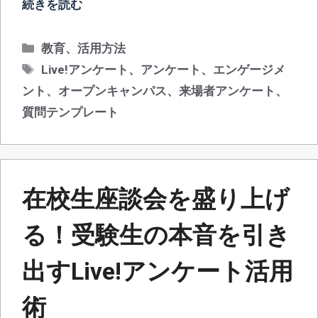
続きを読む
カ
教育
、
活用方法
テ
タ
Live!アンケート
、
アンケート
、
エンゲージメ
ゴ
グ
ント
、
オープンキャンパス
、
来場者アンケート
、
リ
質問テンプレート
ー
在校生座談会を盛り上げ
る！受験生の本音を引き
出すLive!アンケート活用
術