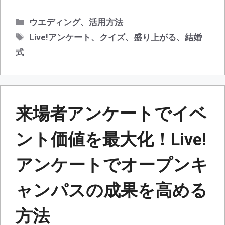
カ
ウエディング
、
活用方法
テ
タ
Live!アンケート
、
クイズ
、
盛り上がる
、
結婚
ゴ
グ
式
リ
ー
来場者アンケートでイベ
ント価値を最大化！Live!
アンケートでオープンキ
ャンパスの成果を高める
方法