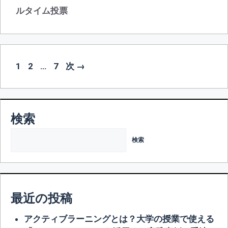
ゴ
グ
ルタイム投票
リ
ー
投
ペ
ペ
ペ
1
2
…
7
次
→
稿
ー
ー
ー
ナ
ジ
ジ
ジ
ビ
ゲ
検索
ー
検索
シ
ョ
ン
最近の投稿
アクティブラーニングとは？大学の授業で使える