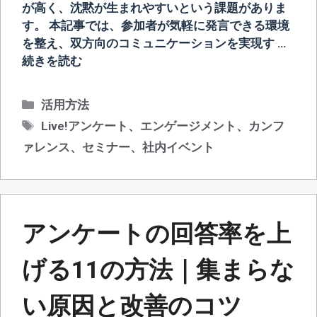
が高く、沈黙が生まれやすいという課題がありま
す。 本記事では、参加者が気軽に発言できる環境
を整え、双方向のコミュニケーションを実現す …
続きを読む
カ
活用方法
テ
タ
Live!アンケート
、
エンゲージメント
、
カンフ
ゴ
グ
ァレンス
、
セミナー
、
社内イベント
リ
ー
アンケートの回答率を上
げる11の方法｜集まらな
い原因と改善のコツ