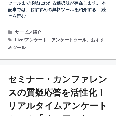
ツールまで多岐にわたる選択肢が存在します。 本
記事では、おすすめの無料ツールを紹介する …
続
きを読む
カ
サービス紹介
テ
タ
Live!アンケート
、
アンケートツール
、
おすす
ゴ
グ
めツール
リ
ー
セミナー・カンファレン
スの質疑応答を活性化！
リアルタイムアンケート