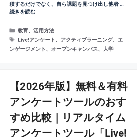
積するだけでなく、自ら課題を見つけ出し他者 …
続きを読む
カ
教育
、
活用方法
テ
タ
Live!アンケート
、
アクティブラーニング
、
エ
ゴ
グ
ンゲージメント
、
オープンキャンパス
、
大学
リ
ー
【2026年版】無料＆有料
アンケートツールのおす
すめ比較｜リアルタイム
アンケートツール「Live!