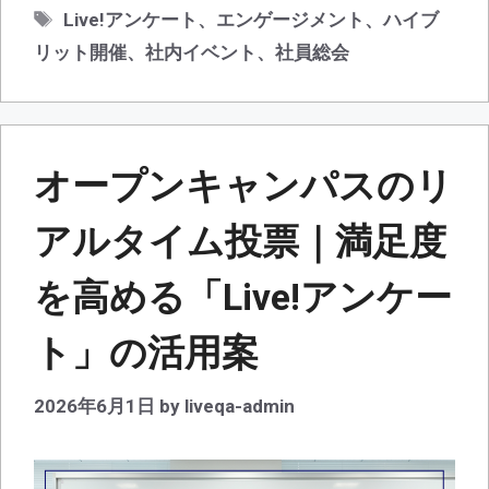
テ
タ
Live!アンケート
、
エンゲージメント
、
ハイブ
ゴ
グ
リット開催
、
社内イベント
、
社員総会
リ
ー
オープンキャンパスのリ
アルタイム投票｜満足度
を高める「Live!アンケー
ト」の活用案
2026年6月1日
by
liveqa-admin