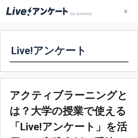
コ
ン
テ
Live!アンケート
ン
ツ
へ
ス
キ
ッ
アクティブラーニングと
プ
は？大学の授業で使える
「Live!アンケート」を活