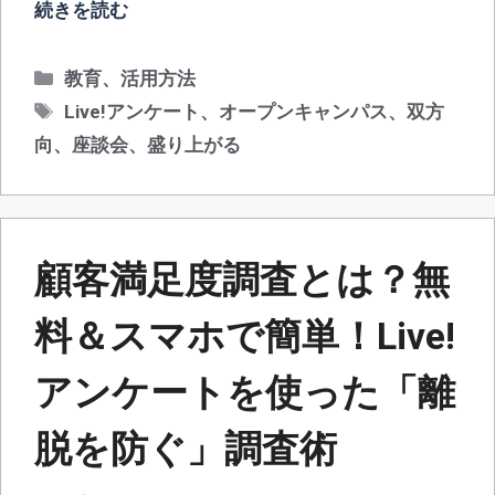
続きを読む
カ
教育
、
活用方法
テ
タ
Live!アンケート
、
オープンキャンパス
、
双方
ゴ
グ
向
、
座談会
、
盛り上がる
リ
ー
顧客満足度調査とは？無
料＆スマホで簡単！Live!
アンケートを使った「離
脱を防ぐ」調査術