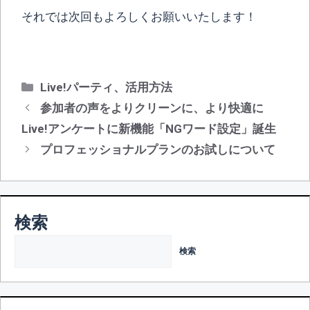
それでは次回もよろしくお願いいたします！
カ
Live!パーティ
、
活用方法
テ
投
参加者の声をよりクリーンに、より快適に
ゴ
稿
Live!アンケートに新機能「NGワード設定」誕生
リ
ナ
プロフェッショナルプランのお試しについて
ー
ビ
ゲ
ー
シ
検索
ョ
ン
検索