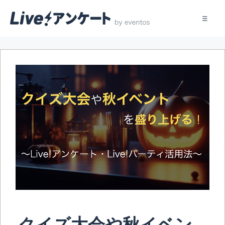
コ
ン
テ
ン
ツ
へ
ス
キ
ッ
プ
クイズ大会や秋イベン