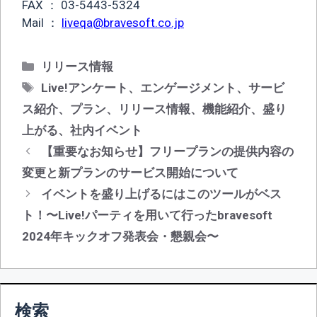
FAX ： 03-5443-5324
Mail ：
liveqa@bravesoft.co.jp
カ
リリース情報
テ
タ
Live!アンケート
、
エンゲージメント
、
サービ
ゴ
グ
ス紹介
、
プラン
、
リリース情報
、
機能紹介
、
盛り
リ
上がる
、
社内イベント
ー
投
【重要なお知らせ】フリープランの提供内容の
稿
変更と新プランのサービス開始について
ナ
イベントを盛り上げるにはこのツールがベス
ビ
ト！〜Live!パーティを用いて行ったbravesoft
ゲ
2024年キックオフ発表会・懇親会〜
ー
シ
ョ
ン
検索