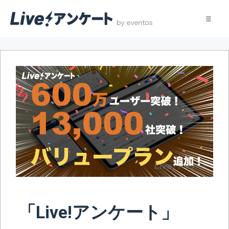
コ
ン
テ
ン
ツ
へ
ス
キ
ッ
プ
「Live!アンケート」