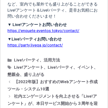
など、室内でも屋外でも盛り上がることができる
Live!アンケート＆Live!パーティ、是非お気軽にお
問い合わせくださいませ！
▼ Live!アンケートお問い合わせ
https://enquete.eventos.tokyo/contact/
▼Live!パーティお問い合わせ
https://party.liveqa.jp/contact/
カ
Live!パーティ
、
活用方法
テ
タ
Live!アンケート
、
Live!パーティ
、
イベント
、
ゴ
グ
懇親会
、
盛り上がる
リ
投
【2022年版】おすすめのWebアンケート作成
ー
稿
ツール・システム10選
ナ
社内エンゲージメントを向上させる「Live!ア
ビ
ンケート」が、本日サービス開始から３周年を迎
ゲ