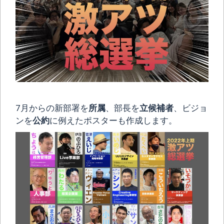
7月からの新部署を
所属
、部長を
立候補者
、ビジョ
ンを
公約
に例えたポスターも作成します。