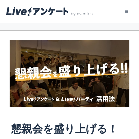
コ
ン
テ
ン
ツ
へ
ス
キ
ッ
プ
懇親会を盛り上げる！