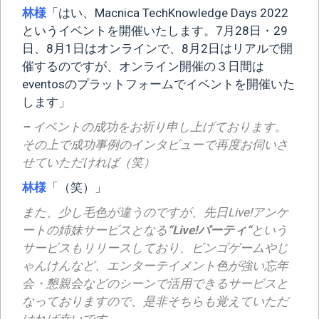
林様
「はい、Macnica TechKnowledge Days 2022
というイベントを開催いたします。7月28日・29
日、8月1日はオンラインで、8月2日はリアルで開
催するのですが、オンライン開催の３日間は
eventosのプラットフォームでイベントを開催いた
します」
–
イベントの成功をお祈り申し上げております。
その上で成功事例のインタビューで再度お伺いさ
せていただければ（笑）
林様
「（笑）」
また、少し毛色が違うのですが、先日Live!アンケ
ートの姉妹サービスとなる
“
Live!パーティ
“
という
サービスもリリースしており、ビンゴゲームやじ
ゃんけんなど、エンターテイメント色が強い忘年
会・懇親会などのシーンで活用できるサービスと
なっておりますので、是非そちらも覚えていただ
ければ幸いです