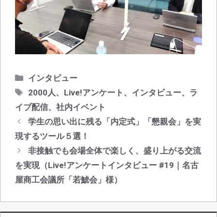
カ
インタビュー
テ
タ
2000人
、
Live!アンケート
、
インタビュー
、
ラ
ゴ
グ
イブ配信
、
社内イベント
リ
投
学生の思い出に残る「内定式」「懇親会」を実
ー
稿
現するツール５選！
ナ
非接触でも会場全体で楽しく、盛り上がる交流
ビ
を実現（Live!アンケートインタビュー #19｜名古
ゲ
屋商工会議所「若鯱会」様）
ー
シ
ョ
ン