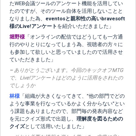
たWEB会議ツールのアンケート機能を活用してい
たのですが、そのツール自体を活用しないことと
なりました為、
eventosと親和性の高いbravesoft
様のLive!アンケート
を紹介いただきました」
堀野様
「オンラインの配信ではどうしても一方通
行のやりとりになってしまう為、視聴者の方々に
も参加して欲しいと思っていましたので活用させ
ていただきました」
–
ありがとうございます。今回のキックオフMTG
で、Live!アンケートはどのように活用をされたの
でしょうか
林様
「組織が大きくなってきて、”他の部門でどの
ような事業を行なっているかよく分からない”とい
う課題もありましたので、部門毎の発表内容など
を元にクイズ形式で出題し、
理解度を図るための
クイズ
として活用いたしました」