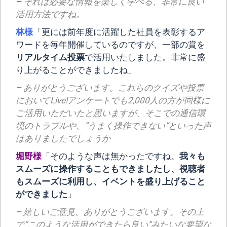
–
それは必要な情報を楽しく学べる、非常に良い
活用方法ですね。
林様
「更には前年度に活躍した社員を表彰するア
ワードを毎年開催しているのですが、一部の賞を
リアルタイム投票
で活用いたしました。非常に盛
り上がることができましたね」
–
ありがとうございます。これらのクイズや投票
においてLive!アンケートでも2,000人の方が同様に
ご活用いただいたと思いますが、そこでの通信環
境のトラブルや、”うまく操作できない”といった声
はありましたでしょうか
堀野様
「そのような声は無かったですね。
我々も
スムーズに操作することもできましたし、視聴者
もスムーズに利用し、イベントを盛り上げること
ができました
」
–
嬉しいご意見、ありがとうございます。その上
で”このような活用ができたら良い”みたいな要望な