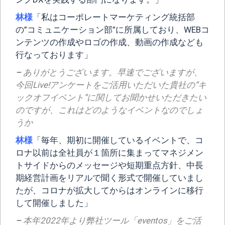
林様
「私はコーポレートマーケティング統括部
の”コミュニケーション部”に所属しており、WEBコ
ンテンツの作成やロゴの作成、動画の作成なども
行なっております」
–
ありがとうございます。早速でございますが、
今回Live!アンケートをご活用いただいた貴社の”キ
ックオフイベント”に関してお聞かせいただきたい
のですが、これはどのようなイベントなのでしょ
うか
林様
「毎年、期初に開催しているイベントで、コ
ロナ以前は全社員が１箇所に集まってマネジメン
トサイドからのメッセージや短期重点方針、中長
期経営計画をリアルで聞く形式で開催していまし
たが、コロナが拡大してからはオンラインに移行
して開催しました」
–
本年2022年より弊社ツール「eventos」をご活