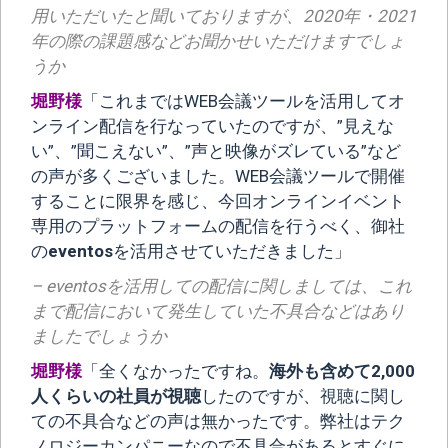
用いただいたと聞いておりますが、2020年・2021
年の際の課題感などお聞かせいただけますでしょ
うか
堀野様
「これまではWEB会議ツールを活用してオ
ンライン配信を行なっていたのですが、”見えな
い”、”聞こえない”、”声と映像がズレている”など
の声が多くございました。WEB会議ツールで開催
することに限界を感じ、今回オンラインイベント
専用のプラットフォームの配信を行うべく、御社
の
eventos
を活用させていただきました」
– eventosを活用しての配信に関しましては、これ
まで配信において発生していた不具合などはあり
ましたでしょうか
堀野様
「全くなかったですね。
海外も含めて2,000
人くらいの社員が視聴
したのですが、視聴に関し
ての不具合などの声は無かったです。弊社はテク
ノロジーカンパニーなので不具合があるとすぐに