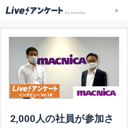
コ
ン
テ
ン
ツ
へ
ス
キ
ッ
プ
2,000人の社員が参加さ