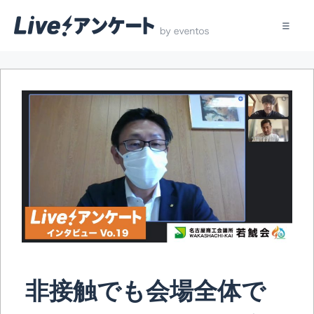
コ
ン
テ
ン
ツ
へ
ス
キ
ッ
プ
非接触でも会場全体で