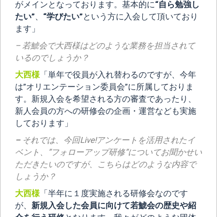
がメインとなっております。基本的に
“自ら勉強し
たい”
、
“学びたい”
という方に入会して頂いており
ます」
– 若鯱会で大西様はどのような業務を担当されて
いるのでしょうか？
大西様
「単年で役員が入れ替わるのですが、今年
は”オリエンテーション委員会”に所属しておりま
す。新規入会を希望される方の審査であったり、
新人会員の方への研修会の企画・運営なども実施
しております」
–
それでは、今回Live!アンケートを活用されたイ
ベント、”フォローアップ研修”についてお聞かせい
ただきたいのですが、こちらはどのような内容で
しょうか？
大西様
「半年に１度実施される研修会なのです
が、
新規入会した会員に向けて若鯱会の歴史や紹