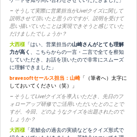
–
そうして実際に営業担当がLive!クイズに関して
説明させて頂いたと思うのですが、説明を受けて
思い描いていたことは実現できそうと感じていた
だけましたでしょうか？
大西様
「はい、営業担当の
山崎さんがとても理解
力が高く
、こちらからの一言・二言で全てを察知
していただき、お話を頂いたので非常にスムーズ
に理解できました」
bravesoftセールス担当：山崎
「（筆者へ）太字に
しておいてください（笑）」
–
そうしてLive!クイズを導入いただき、先日のフ
ォローアップ研修でご活用いただいたとのことで
すが、今回、どのようなクイズを出題されたので
しょうか？
大西様
「若鯱会の過去の実績などをクイズ形式で