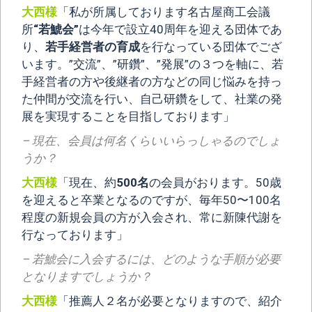
大西様
「私が所属しております名古屋商工会議
所
“若鯱会”
は今年で設立40周年を迎える団体であ
り、
若手経営者の育成
を行なっている団体でござ
います。”交流”、”研鑽”、”発展”の３つを軸に、若
手経営者の方や後継者の方などの同じ悩みを持っ
た仲間が交流を行い、自己研鑽をして、社業の発
展を実現することを目指しております」
– 現在、会員は何名くらいいらっしゃるのでしょ
うか？
大西様
「現在、約
500名
の会員がおります。50歳
を迎えると卒業となるのですが、毎年50〜100名
程度の新規会員の方が入会され、常に新陳代謝を
行なっております」
– 若鯱会に入会するには、どのような手順が必要
となりますでしょうか？
大西様
「推薦人２名が必要となりますので、紹介