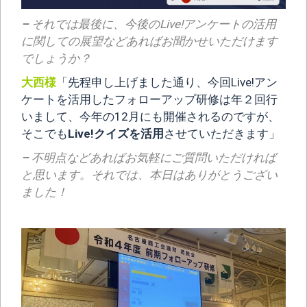
–
それでは最後に、今後のLive!アンケートの活用
に関しての展望などあればお聞かせいただけます
でしょうか？
大西様
「先程申し上げました通り、今回Live!アン
ケートを活用したフォローアップ研修は年２回行
いまして、今年の12月にも開催されるのですが、
そこでも
Live!クイズを活用
させていただきます」
–
不明点などあればお気軽にご質問いただければ
と思います。それでは、本日はありがとうござい
ました！