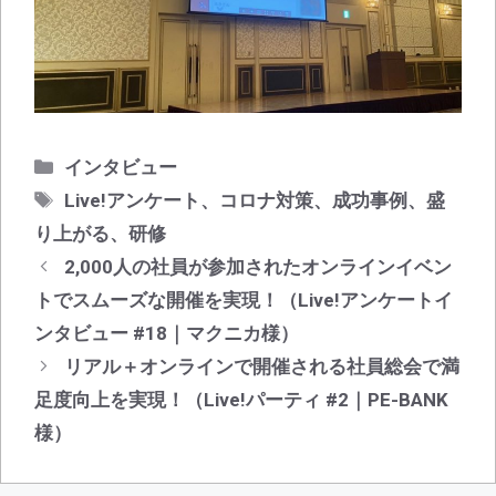
カ
インタビュー
テ
タ
Live!アンケート
、
コロナ対策
、
成功事例
、
盛
ゴ
グ
り上がる
、
研修
リ
投
2,000人の社員が参加されたオンラインイベン
ー
稿
トでスムーズな開催を実現！（Live!アンケートイ
ナ
ンタビュー #18｜マクニカ様）
ビ
リアル＋オンラインで開催される社員総会で満
ゲ
足度向上を実現！（Live!パーティ #2｜PE-BANK
ー
シ
様）
ョ
ン