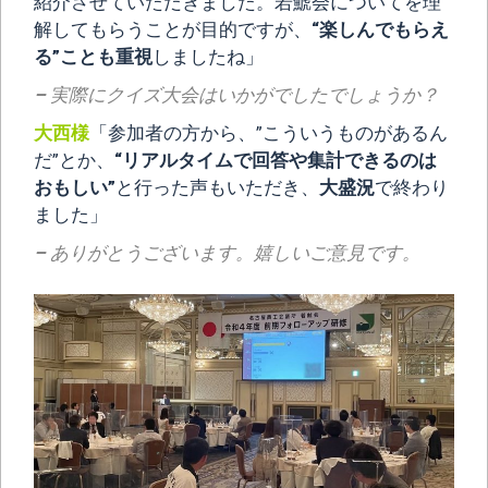
紹介させていただきました。若鯱会についてを理
解してもらうことが目的ですが、
“楽しんでもらえ
る”ことも重視
しましたね」
–
実際にクイズ大会はいかがでしたでしょうか？
大西様
「参加者の方から、”こういうものがあるん
だ”とか、
“リアルタイムで回答や集計できるのは
おもしい”
と行った声もいただき、
大盛況
で終わり
ました」
–
ありがとうございます。嬉しいご意見です。