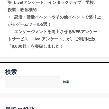
テ
タ
Live!アンケート
、
インタラクティブ
、
学校
、
ゴ
グ
授業
、
教育機関
リ
投
恋活・婚活イベントやその他イベントで盛り上
ー
稿
がるゲームツール5選！
ナ
エンゲージメントを向上させるWEBアンケー
ビ
トサービス「Live!アンケート」が、ご利用社数
ゲ
「8,000社」を突破しました！
ー
シ
ョ
ン
検索
検索