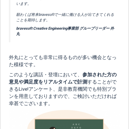
います。
願わくば将来bravesoftで一緒に働ける人が出てきてくれる
ことを期待します。
bravesoft Creative Engineering事業部 グループリーダー 外
丸
外丸にとっても非常に得るものが多い機会となっ
た模様です。
このような講話・登壇において、
参加された方の
意見や満足度をリアルタイムで計測
することがで
きるLive!アンケート、是非教育機関でも特別プラ
ンを用意しておりますので、ご検討いただければ
幸甚でございます。