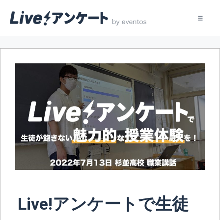
コ
ン
テ
ン
ツ
へ
ス
キ
ッ
プ
Live!アンケートで生徒