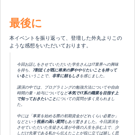
最後に
本イベントを振り返って、登壇した外丸よりこの
ような感想をいただいております。
今回お話しをさせていただいた学生さんはIT業界への興味
を持ち、
7割近くが既に将来の夢ややりたいことを持って
いる
ということで、
非常に頼もしさ
を感じました。
講演の中では、プログラミングの勉強方法についてや自由
時間の量・給与についてなど
本気でIT系の職業を目指す上
で知っておきたいこと
についての質問が多く見られまし
た。
中には「事業を始める際の初期資金がどれくらい必要か」
などという
視座の高い質問
もあり驚きました。今日講演を
させていただいた生徒さん達が今後の人生を歩む上で、少
しだけ先輩である私から伝えたことが役に立てば嬉しく思