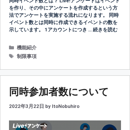
同時イベント数とは？ Live!アンケートはイベント
を作り、その中にアンケートを作成するという方
法でアンケートを実施する流れになります。 同時
イベント数とは同時に作成できるイベントの数を
示しています。 1アカウントにつき …
続きを読む
カ
機能紹介
テ
タ
制限事項
ゴ
グ
リ
ー
同時参加者数について
2022年3月22日
by
ItoNobuhiro