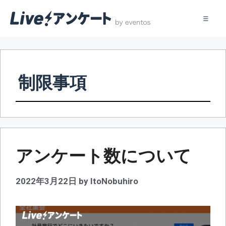
コ
ン
テ
制限事項
ン
ツ
へ
ス
キ
ッ
アンケート数について
プ
2022年3月22日
by
ItoNobuhiro