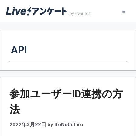
コ
ン
テ
API
ン
ツ
へ
ス
キ
ッ
参加ユーザーID連携の方
プ
法
2022年3月22日
by
ItoNobuhiro