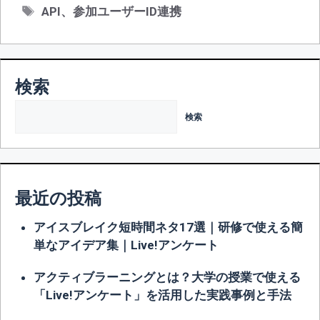
テ
タ
API
、
参加ユーザーID連携
ゴ
グ
リ
ー
検索
検索
最近の投稿
アイスブレイク短時間ネタ17選｜研修で使える簡
単なアイデア集｜Live!アンケート
アクティブラーニングとは？大学の授業で使える
「Live!アンケート」を活用した実践事例と手法