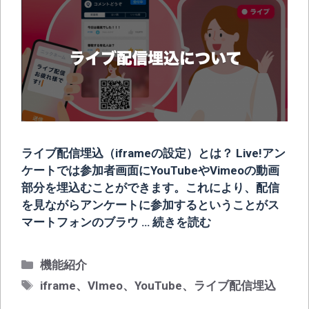
ライブ配信埋込（iframeの設定）とは？ Live!アン
ケートでは参加者画面にYouTubeやVimeoの動画
部分を埋込むことができます。これにより、配信
を見ながらアンケートに参加するということがス
マートフォンのブラウ …
続きを読む
カ
機能紹介
テ
タ
iframe
、
VImeo
、
YouTube
、
ライブ配信埋込
ゴ
グ