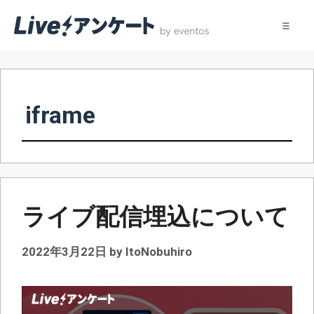
コ
ン
テ
iframe
ン
ツ
へ
ス
キ
ッ
ライブ配信埋込について
プ
2022年3月22日
by
ItoNobuhiro