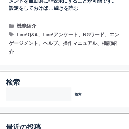
メントを自動的に非表示にすることが可能です。
設定をしておけば …
続きを読む
カ
機能紹介
テ
タ
Live!Q&A
、
Live!アンケート
、
NGワード
、
エン
ゴ
グ
ゲージメント
、
ヘルプ
、
操作マニュアル
、
機能紹
リ
介
ー
検索
検索
最近の投稿