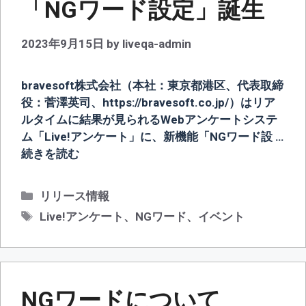
「NGワード設定」誕生
2023年9月15日
by
liveqa-admin
bravesoft株式会社（本社：東京都港区、代表取締
役：菅澤英司、https://bravesoft.co.jp/）はリア
ルタイムに結果が見られるWebアンケートシステ
ム「Live!アンケート」に、新機能「NGワード設 …
続きを読む
カ
リリース情報
テ
タ
Live!アンケート
、
NGワード
、
イベント
ゴ
グ
リ
ー
NGワードについて