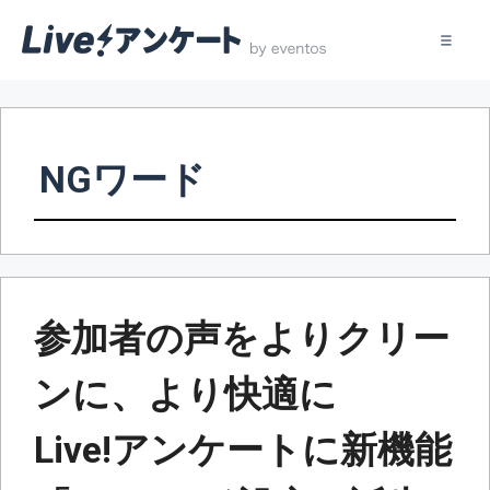
コ
ン
テ
NGワード
ン
ツ
へ
ス
キ
ッ
参加者の声をよりクリー
プ
ンに、より快適に
Live!アンケートに新機能