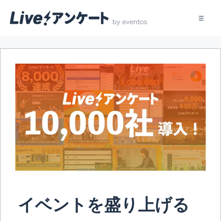
コ
ン
テ
ン
ツ
へ
ス
キ
ッ
プ
イベントを盛り上げる