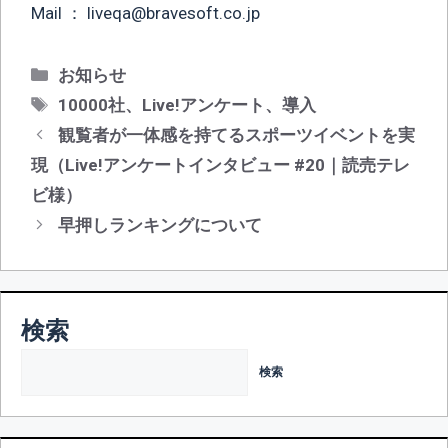
Mail ： liveqa@bravesoft.co.jp
カ
お知らせ
テ
タ
10000社
、
Live!アンケート
、
導入
ゴ
グ
投
観覧者が一体感を持てるスポーツイベントを実
リ
稿
現（Live!アンケートインタビュー #20｜読売テレ
ー
ナ
ビ様）
ビ
早押しランキングについて
ゲ
ー
シ
ョ
検索
ン
検索