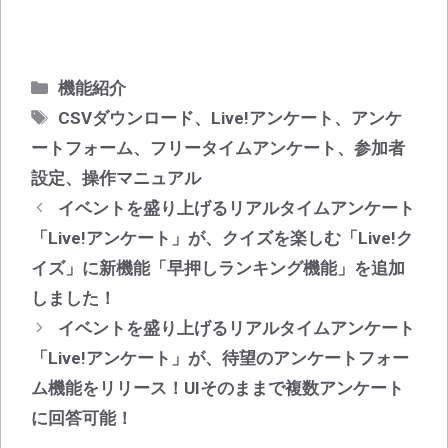
カ
機能紹介
テ
タ
CSVダウンロード
、
Live!アンケート
、
アンケ
ゴ
グ
ートフォーム
、
フリータイムアンケート
、
参加者
リ
設定
、
操作マニュアル
ー
投
イベントを盛り上げるリアルタイムアンケート
稿
「Live!アンケート」が、クイズを楽しむ「Live!ク
ナ
イズ」に新機能「早押しランキング機能」を追加
ビ
しました！
ゲ
イベントを盛り上げるリアルタイムアンケート
ー
シ
「Live!アンケート」が、待望のアンケートフォー
ョ
ム機能をリリース！UIそのままで複数アンケート
ン
に回答可能！