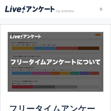
コ
ン
テ
ン
ツ
へ
ス
キ
ッ
プ
フリータイムアンケー