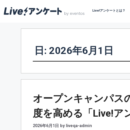
Live!アンケートとは？
コ
ン
テ
ン
日:
2026年6月1日
ツ
へ
ス
キ
ッ
プ
オープンキャンパス
度を高める「Live!
2026年6月1日
by
liveqa-admin