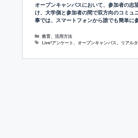
オープンキャンパスにおいて、参加者の志
け、大学側と参加者の間で双方向のコミュニ
事では、スマートフォンから誰でも簡単に参
カ
教育
、
活用方法
テ
タ
Live!アンケート
、
オープンキャンパス
、
リアル
ゴ
グ
リ
ー