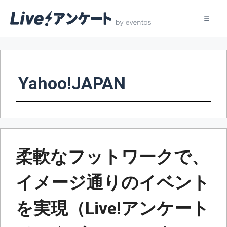
コ
ン
テ
Yahoo!JAPAN
ン
ツ
へ
ス
キ
ッ
柔軟なフットワークで、
プ
イメージ通りのイベント
を実現（Live!アンケート