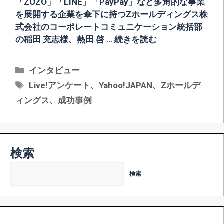
「ZOZO」「LINE」「PayPay」など多角的な事業
を展開する企業を傘下に持つZホールディングス株
式会社のコーポレートコミュニケーション統括部
の稲田 充志様、熱田 啓 …
続きを読む
カ
インタビュー
テ
タ
Live!アンケート
、
Yahoo!JAPAN
、
Zホールデ
ゴ
グ
ィングス
、
成功事例
リ
ー
検索
検索