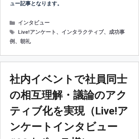
ュー記事となります。
カ
インタビュー
テ
タ
Live!アンケート
、
インタラクティブ
、
成功事
ゴ
グ
例
、
朝礼
リ
ー
社内イベントで社員同士
の相互理解・議論のアク
ティブ化を実現（Live!ア
ンケートインタビュー