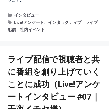
ります。
カ
インタビュー
テ
タ
Live!アンケート
、
インタラクティブ
、
ライブ
ゴ
グ
配信
、
社内イベント
リ
ー
ライブ配信で視聴者と共
に番組を創り上げていく
ことに成功（Live!アンケ
ートインタビュー #07｜