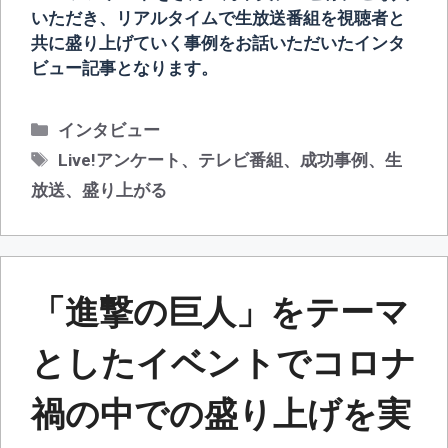
いただき、リアルタイムで生放送番組を視聴者と
共に盛り上げていく事例をお話いただいたインタ
ビュー記事となります。
カ
インタビュー
テ
タ
Live!アンケート
、
テレビ番組
、
成功事例
、
生
ゴ
グ
放送
、
盛り上がる
リ
ー
「進撃の巨人」をテーマ
としたイベントでコロナ
禍の中での盛り上げを実