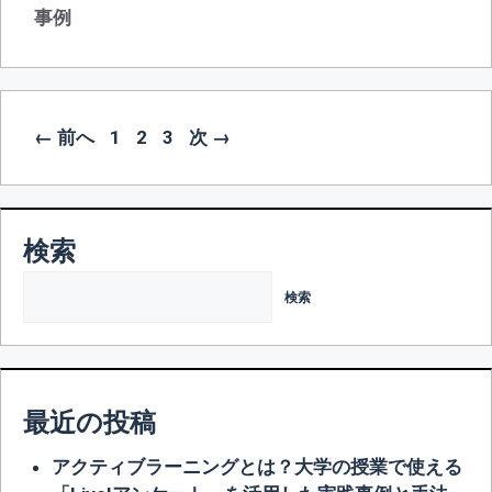
ゴ
グ
事例
リ
ー
投
ペ
ペ
ペ
←
前へ
1
2
3
次
→
稿
ー
ー
ー
ナ
ジ
ジ
ジ
ビ
ゲ
検索
ー
検索
シ
ョ
ン
最近の投稿
アクティブラーニングとは？大学の授業で使える