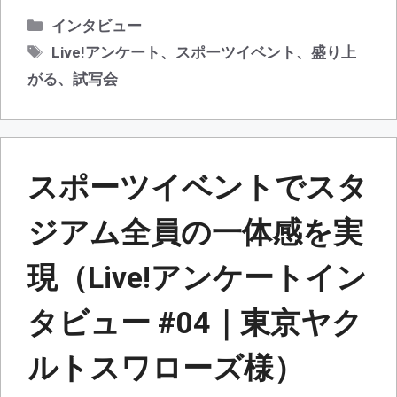
カ
インタビュー
テ
タ
Live!アンケート
、
スポーツイベント
、
盛り上
ゴ
グ
がる
、
試写会
リ
ー
スポーツイベントでスタ
ジアム全員の一体感を実
現（Live!アンケートイン
タビュー #04｜東京ヤク
ルトスワローズ様）