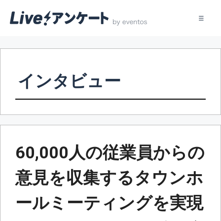
コ
ン
テ
インタビュー
ン
ツ
へ
ス
キ
ッ
60,000人の従業員からの
プ
意見を収集するタウンホ
ールミーティングを実現