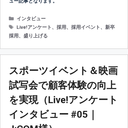
ュー記事となります。
カ
インタビュー
テ
タ
Live!アンケート
、
採用
、
採用イベント
、
新卒
ゴ
グ
採用
、
盛り上げる
リ
ー
スポーツイベント＆映画
試写会で顧客体験の向上
を実現（Live!アンケート
インタビュー #05｜