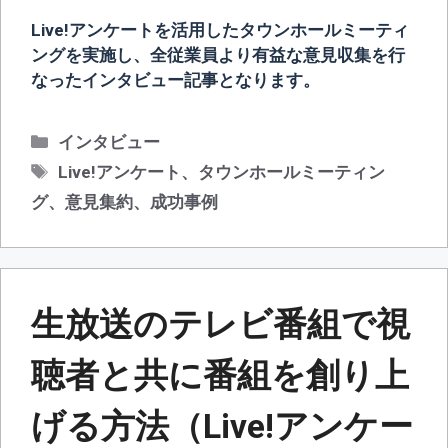
Live!アンケートを活用したタウンホールミーティ
ングを実施し、全従業員より有益な意見収集を行
なったインタビュー記事となります。
カ
インタビュー
テ
タ
Live!アンケート
、
タウンホールミーティン
ゴ
グ
グ
、
意見集約
、
成功事例
リ
ー
生放送のテレビ番組で視
聴者と共に番組を創り上
げる方法（Live!アンケー