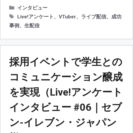
カ
インタビュー
テ
タ
Live!アンケート
、
VTuber
、
ライブ配信
、
成功
ゴ
グ
事例
、
生配信
リ
ー
採用イベントで学生との
コミュニケーション醸成
を実現（Live!アンケート
インタビュー #06｜セブ
ン-イレブン・ジャパン