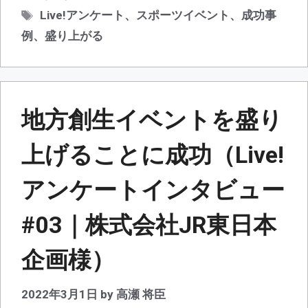
テ
タ
Live!アンケート
、
スポーツイベント
、
成功事
ゴ
グ
例
、
盛り上がる
リ
ー
地方創生イベントを盛り
上げることに成功（Live!
アンケートインタビュー
#03｜株式会社JR東日本
企画様）
2022年3月1日
by
高瀬 将臣