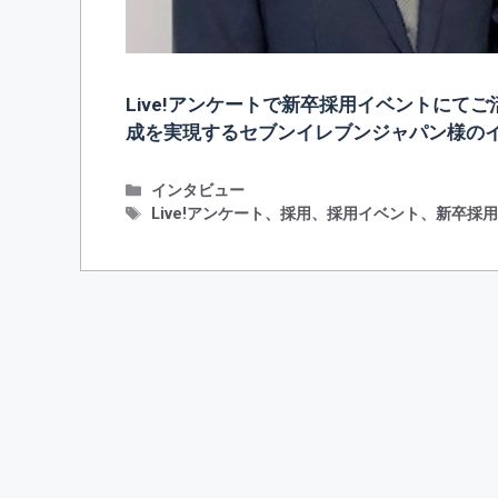
Live!アンケートで新卒採用イベントに
成を実現するセブンイレブンジャパン様の
カ
インタビュー
テ
タ
Live!アンケート
、
採用
、
採用イベント
、
新卒採
ゴ
グ
リ
ー