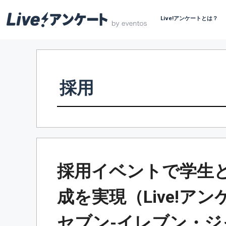
Live!アンケートとは？
コ
ン
テ
ン
採用
ツ
へ
ス
キ
ッ
プ
採用イベントで学生
成を実現（Live!ア
セブン-イレブン・ジ