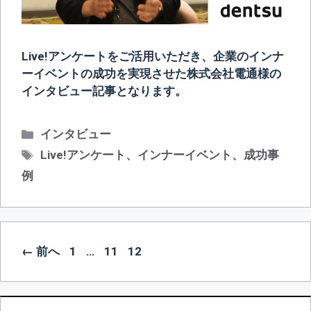
Live!アンケートをご活用いただき、企業のインナ
ーイベントの成功を実現させた株式会社電通様の
インタビュー記事となります。
カ
インタビュー
テ
タ
Live!アンケート
、
インナーイベント
、
成功事
ゴ
グ
例
リ
ー
投
ペ
ペ
ペ
←
前へ
1
…
11
12
稿
ー
ー
ー
ナ
ジ
ジ
ジ
ビ