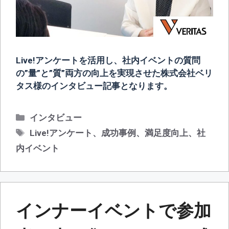
Live!アンケートを活用し、社内イベントの質問
の”量”と”質”両方の向上を実現させた株式会社ベリ
タス様のインタビュー記事となります。
カ
インタビュー
テ
タ
Live!アンケート
、
成功事例
、
満足度向上
、
社
ゴ
グ
内イベント
リ
ー
インナーイベントで参加