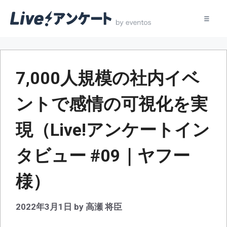
コ
ン
テ
7,000人規模の社内イベ
ン
ツ
ントで感情の可視化を実
へ
ス
現（Live!アンケートイン
キ
ッ
タビュー #09｜ヤフー
プ
様）
2022年3月1日
by
高瀬 将臣