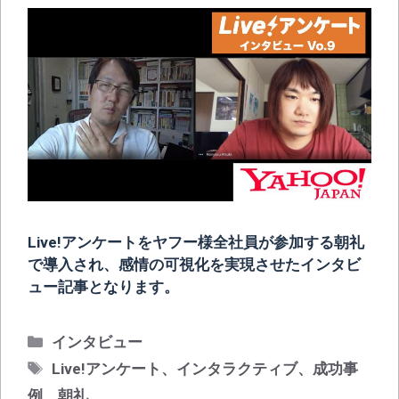
Live!アンケートをヤフー様全社員が参加する朝礼
で導入され、感情の可視化を実現させたインタビ
ュー記事となります。
カ
インタビュー
テ
タ
Live!アンケート
、
インタラクティブ
、
成功事
ゴ
グ
例
、
朝礼