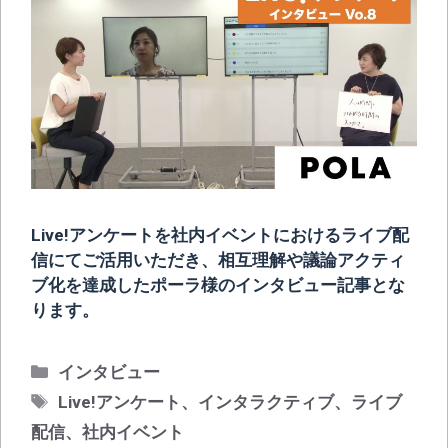
Live!アンケートを社内イベントにおけるライブ配
信にてご活用いただき、相互理解や議論アクティ
ブ化を達成したポーラ様のインタビュー記事とな
ります。
カ
インタビュー
テ
タ
Live!アンケート
、
インタラクティブ
、
ライブ
ゴ
グ
配信
、
社内イベント
リ