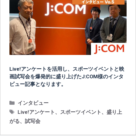
Live!アンケートを活用し、スポーツイベントと映
画試写会を爆発的に盛り上げたJ:COM様のインタ
ビュー記事となります。
カ
インタビュー
テ
タ
Live!アンケート
、
スポーツイベント
、
盛り上
ゴ
グ
がる
、
試写会
リ
ー