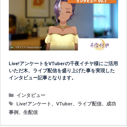
Live!アンケートをVTuberの千夜イチヤ様にご活用
いただ木、ライブ配信を盛り上げた事を実現した
インタビュー記事となります。
カ
インタビュー
テ
タ
Live!アンケート
、
VTuber
、
ライブ配信
、
成功
ゴ
グ
事例
、
生配信
リ
ー