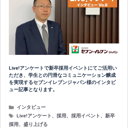
Live!アンケートで新卒採用イベントにてご活用い
ただき、学生との円滑なコミュニケーション醸成
を実現するセブンイレブンジャパン様のインタビ
ュー記事となります。
カ
インタビュー
テ
タ
Live!アンケート
、
採用
、
採用イベント
、
新卒
ゴ
グ
採用
、
盛り上げる
リ