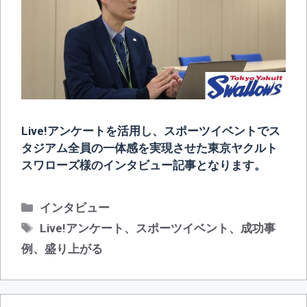
Live!アンケートを活用し、スポーツイベントでス
タジアム全員の一体感を実現させた東京ヤクルト
スワローズ様のインタビュー記事となります。
カ
インタビュー
テ
タ
Live!アンケート
、
スポーツイベント
、
成功事
ゴ
グ
例
、
盛り上がる
リ
ー