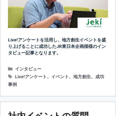
Live!アンケートを活用し、地方創生イベントを盛
り上げることに成功したJR東日本企画様様のイン
タビュー記事となります。
カ
インタビュー
テ
タ
Live!アンケート
、
イベント
、
地方創生
、
成功
ゴ
グ
事例
リ
ー