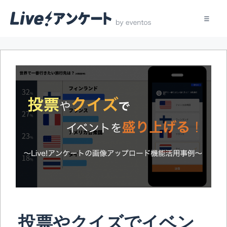
コ
ン
テ
ン
ツ
へ
ス
キ
ッ
プ
投票やクイズでイベン