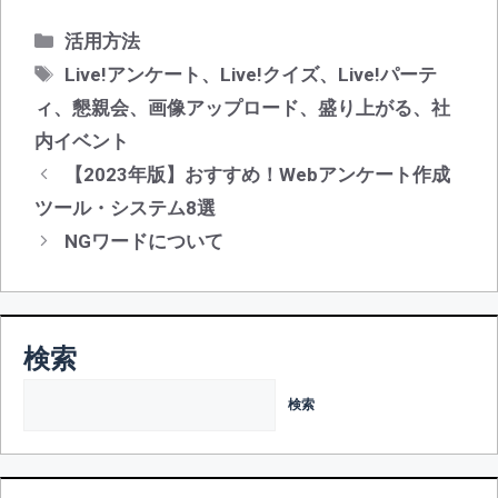
カ
活用方法
テ
タ
Live!アンケート
、
Live!クイズ
、
Live!パーテ
ゴ
グ
ィ
、
懇親会
、
画像アップロード
、
盛り上がる
、
社
リ
内イベント
ー
投
【2023年版】おすすめ！Webアンケート作成
稿
ツール・システム8選
ナ
NGワードについて
ビ
ゲ
ー
シ
検索
ョ
ン
検索