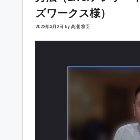
ズワークス様）
2022年3月2日
by
高瀬 将臣