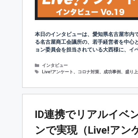
本日のインタビューは、愛知県名古屋市内
る名古屋商工会議所の、若手経営者を中心
ョン委員会を担当されている大西様に、イベ
カ
インタビュー
テ
タ
Live!アンケート
、
コロナ対策
、
成功事例
、
盛り
ゴ
グ
リ
ー
ID連携でリアルイベ
ンで実現（Live!ア