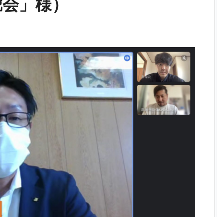
鯱会」様）