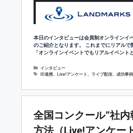
本日のインタビューは会員制オンラインイベ
のご紹介となります。 これまでにリアルで
「オンラインイベントでもリアルイベントと
カ
インタビュー
テ
タ
ID連携
、
Live!アンケート
、
ライブ配信
、
成功事
ゴ
グ
リ
ー
全国コンクール”社内
方法（Live!アンケ