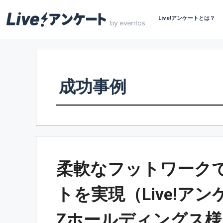
Live!アンケートとは？
コ
ン
テ
ン
成功事例
ツ
へ
ス
キ
ッ
プ
柔軟なフットワーク
トを実現（Live!ア
Zホールディングス様