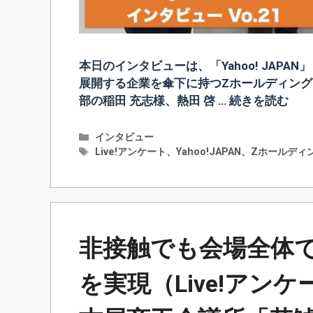
本日のインタビューは、「Yahoo! JAPAN
展開する企業を傘下に持つZホールディン
部の稲田 充志様、熱田 啓 …
続きを読む
カ
インタビュー
テ
タ
Live!アンケート
、
Yahoo!JAPAN
、
Zホールディ
ゴ
グ
リ
ー
非接触でも会場全体
を実現（Live!アン